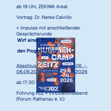
ab 19 Uhr, ZEKIWA Areal 
Vortrag: Dr. Nerea Calvillo 
+ Impulse mit anschließender 
Gesprächsrunde
Wirf einen Blick in 
den Programmflyer:
Abschlusswochenende 05.06. – 
06.06.2026 Freitag, 05.06.2026
ab 17:30 Uhr, ZEKIWA Areal 
Führung RZZ + Innovationsabend 
(Forum Rathenau e. V.) 